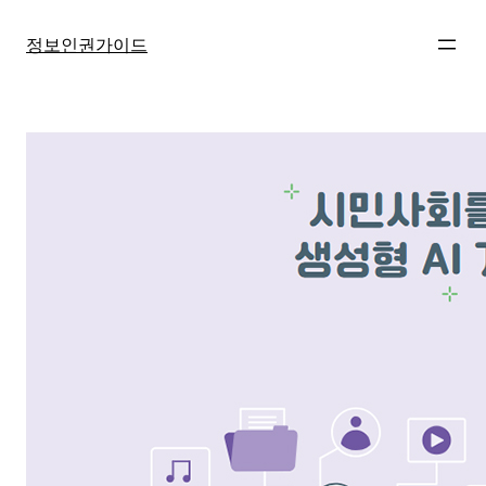
콘
텐
정보인권가이드
츠
로
바
로
가
기