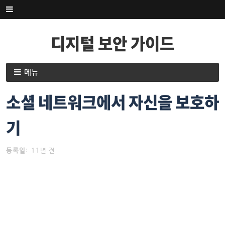
내
용
으
디지털 보안 가이드
로
건
너
내
메뉴
뛰
용
기
으
소셜 네트워크에서 자신을 보호하
로
건
기
너
뛰
등록일
:
11년 전
기