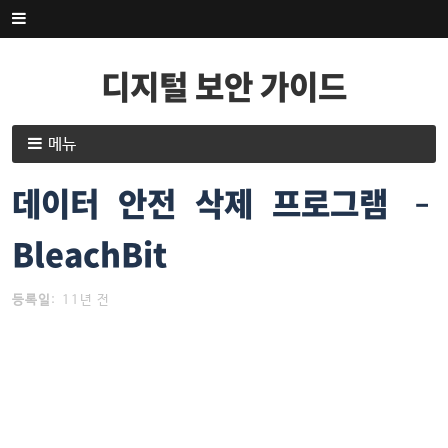
내
용
으
디지털 보안 가이드
로
건
너
내
메뉴
뛰
용
기
으
데이터 안전 삭제 프로그램 –
로
건
BleachBit
너
뛰
등록일
:
11년 전
기