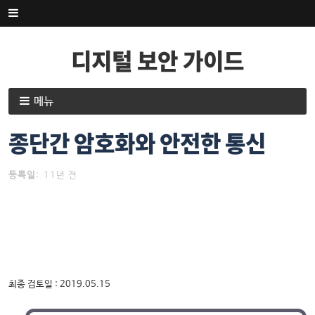
내
용
으
디지털 보안 가이드
로
건
너
내
메뉴
뛰
용
기
으
종단간 암호화와 안전한 통신
로
건
등록일
:
11년 전
너
뛰
기
최종 검토일 : 2019.05.15