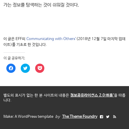
가는 정보를 탐색하는 것이 쉬워질 것이다.
이 글은 EFF의
Communicating with Others’
(2018년 12월 7일 마지막 업데
이트)를 기초로 한 것입니다.
이 글 공유하기:
페
트
포
이
위
켓
스
터
에
북
로
공
에
공
유
공
유
하
유
하
려
하
기
면
별도의 표시가 없는 한 본 사이트의 내용은
정보공유라이선스 2.0:허용'
을 따릅
려
(
클
니다.
면
새
릭
클
창
하
릭
에
세
하
서
요
세
열
(
Make: A WordPress template
by
The Theme Foundry
F
T
R
요
림
새
.
)
창
(
에