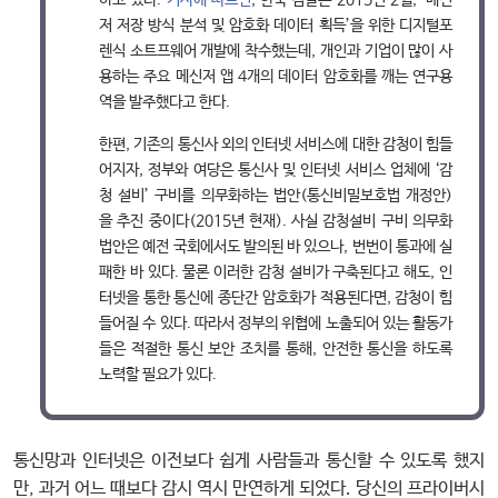
하고 있다.
기사에 따르면
, 한국 검찰은 2015년 2월, ‘메신
저 저장 방식 분석 및 암호화 데이터 획득’을 위한 디지털포
렌식 소트프웨어 개발에 착수했는데, 개인과 기업이 많이 사
용하는 주요 메신저 앱 4개의 데이터 암호화를 깨는 연구용
역을 발주했다고 한다.
한편, 기존의 통신사 외의 인터넷 서비스에 대한 감청이 힘들
어지자, 정부와 여당은 통신사 및 인터넷 서비스 업체에 ‘감
청 설비’ 구비를 의무화하는 법안(통신비밀보호법 개정안)
을 추진 중이다(2015년 현재). 사실 감청설비 구비 의무화
법안은 예전 국회에서도 발의된 바 있으나, 번번이 통과에 실
패한 바 있다. 물론 이러한 감청 설비가 구축된다고 해도, 인
터넷을 통한 통신에 종단간 암호화가 적용된다면, 감청이 힘
들어질 수 있다. 따라서 정부의 위협에 노출되어 있는 활동가
들은 적절한 통신 보안 조치를 통해, 안전한 통신을 하도록
노력할 필요가 있다.
통신망과 인터넷은 이전보다 쉽게 사람들과 통신할 수 있도록 했지
만, 과거 어느 때보다 감시 역시 만연하게 되었다. 당신의 프라이버시