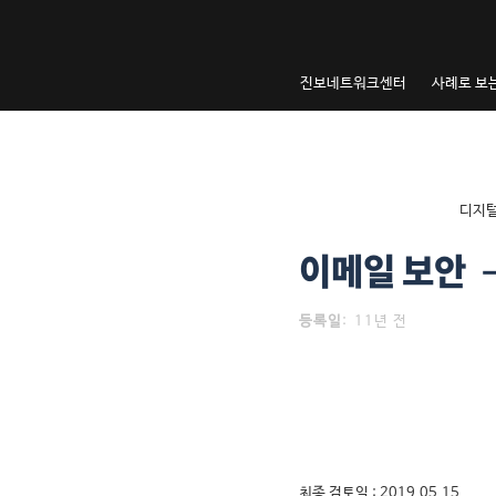
내
용
으
진보네트워크센터
사례로 보
로
건
너
뛰
기
내
디지털
용
으
이메일 보안 –
로
건
등록일
:
11년 전
너
뛰
기
최종 검토일 : 2019.05.15