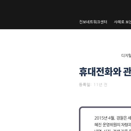
내
용
으
진보네트워크센터
사례로 보
로
건
너
뛰
기
내
디지털
용
으
휴대전화와 관
로
건
등록일
:
11년 전
너
뛰
기
2015년 4월, 경찰은 
혜진 운영위원의 차량과