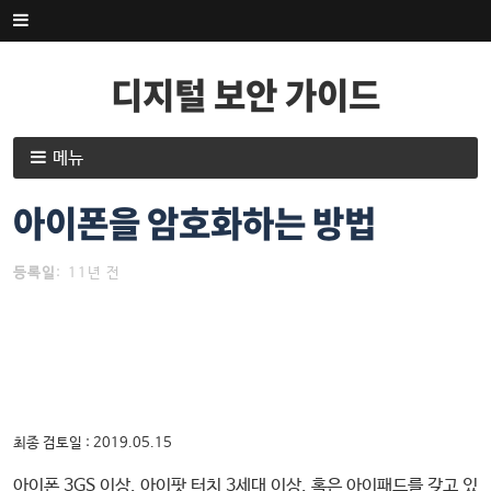
내
용
으
디지털 보안 가이드
로
건
너
내
메뉴
뛰
용
기
으
아이폰을 암호화하는 방법
로
건
등록일
:
11년 전
너
뛰
기
최종 검토일 : 2019.05.15
아이폰 3GS 이상, 아이팟 터치 3세대 이상, 혹은 아이패드를 갖고 있