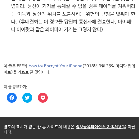
념하라. 당신이 기기를 통제할 수 없을 경우 데이터를 지워버리
는 이득과 당신의 위치를 노출시키는 위험의 균형을 맞춰야 한
다. (휴대전화는 이 정보를 당연히 통신사에 전송한다. 아이패드
나 아이팟과 같은 와이파이 기기는 그렇지 않다)
이 글은 EFF의
How to: Encrypt Your iPhone
(2018년 3월 26일 마지막 업데
이트)을 기초로 한 것입니다.
이 글 공유하기:
페
트
포
이
위
켓
스
터
에
북
로
공
에
공
유
공
유
하
유
하
려
하
기
면
별도의 표시가 없는 한 본 사이트의 내용은
정보공유라이선스 2.0:허용'
을 따릅
려
(
클
니다.
면
새
릭
클
창
하