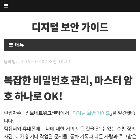
내
용
으
디지털 보안 가이드
로
건
너
내
메뉴
뛰
용
기
으
등록일
:
2015-09-07
오전 10:11
로
건
복잡한 비밀번호 관리, 마스터 암
너
뛰
호 하나로 OK!
기
편집자주 : 진보네트워크센터에서 「
디지털 보안 가이드
」를 발간했습
니다.
컴퓨터와 휴대폰에는 나에 대한 거의 모든 것을 알 수 있는 수천 장의
사진, 내가 읽거나 작업한 문서들, 통화 기록과 다른 사람과 주고받은