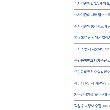
수사기관의 DNA 채취 
수사기관의 서버 압수수
수사기관의 통신자료 제공
영장에 따른 휴대폰 열람
조서 작성시 지문날인
201
주민등록번호 대체수단
20
주민등록번호 수집법정
증명서 발급시 지문날인
2
지문인식기를 통한 근태 
직원 위치정보 수집
2015-