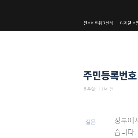
내
용
으
진보네트워크센터
디지털 보
로
건
너
뛰
기
주민등록번호
등록일
:
11년 전
정부에서
질문
습니다.