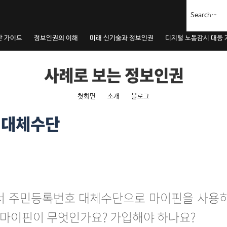
안 가이드
정보인권의 이해
미래 신기술과 정보인권
디지털 노동감시 대응
사례로 보는 정보인권
내
첫화면
소개
블로그
용
으
 대체수단
로
건
너
뛰
기
 주민등록번호 대체수단으로 마이핀을 사용하
 마이핀이 무엇인가요? 가입해야 하나요?