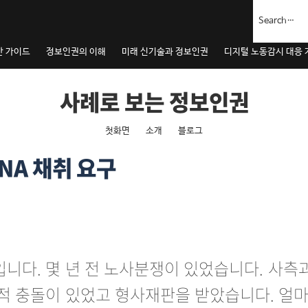
안 가이드
정보인권의 이해
미래 신기술과 정보인권
디지털 노동감시 대응
사례로 보는 정보인권
내
첫화면
소개
블로그
용
으
NA 채취 요구
로
건
너
뛰
기
니다. 몇 년 전 노사분쟁이 있었습니다. 사측
적 충돌이 있었고 형사재판을 받았습니다. 얼마