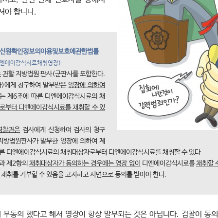
셔야 합니다.
신원확인정보의이용및보호에관한법률
디엔에이감식시료채취영장)
는
관할 지방법원 판사(군판사를 포함한다.
다)에게 청구하여 발부받은
영장에 의하여
또는 제6조에 따른
디엔에이감식시료의 채
로부터 디엔에이감식시료를 채취할 수 있
경찰관은
검사에게 신청하여 검사의 청구
 지방법원판사가 발부한 영장에 의하여 제
따른
디엔에이감식시료의 채취대상자로부터 디엔에이감식시료를 채취할 수 있다
.
항과 제2항의
채취대상자가 동의하는 경우에는 영장 없이
디엔에이감식시료를
채취할 
채취를 거부할 수 있음을 고지하고 서면으로 동의를 받아야 한다.
에 부동의 했다고 해서 영장이 항상 발부되는 것은 아닙니다. 검찰이 동