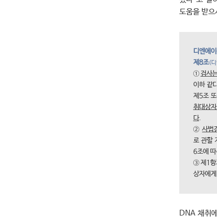
도움을 받으
디엔에이
제8조
(
①
검사
이하 같
제5조 
취대상자
다
.
②
사법
로 관할
6조에 
③ 제1
상자에게 
DNA 채취