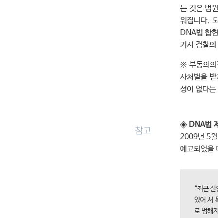
는 것은 법
워집니다. 
DNA법 합헌
켜서 검찰의
※ 부동의의
사처벌을 받
성이 없다는
◈
DNA법 
참고
2009년 
예고되었을 
“최근 살
있어 서 
로 범해