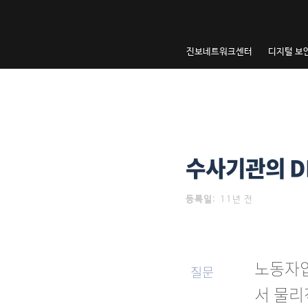
내
용
으
진보네트워크센터
디지털 보
로
건
너
뛰
기
수사기관의 D
등록일
:
11년 전
노동자입
질문
서 물리