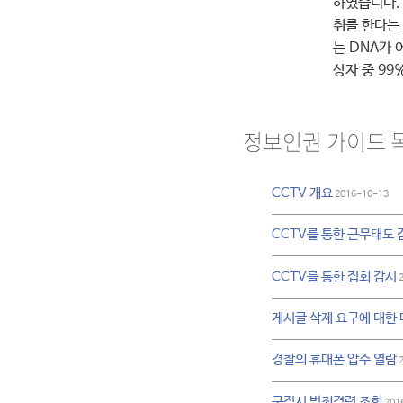
하였습니다. 
취를 한다는
는 DNA가
상자 중 99
정보인권 가이드 
CCTV 개요
2016-10-13
CCTV를 통한 근무태도 
CCTV를 통한 집회 감시
2
게시글 삭제 요구에 대한
경찰의 휴대폰 압수 열람
2
구직시 범죄경력 조회
201