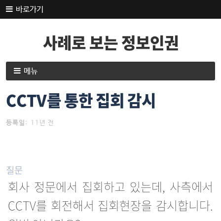
내
바로가기
용
으
사례로 보는 정보인권
로
건
너
내
메뉴
뛰
용
기
으
CCTV를 통한 집회 감시
로
건
등록일
:
11년 전
너
뛰
기
질문
회사 정문에서 집회하고 있는데, 사측에서
CCTV를 회전해서 집회현장을 감시합니다.