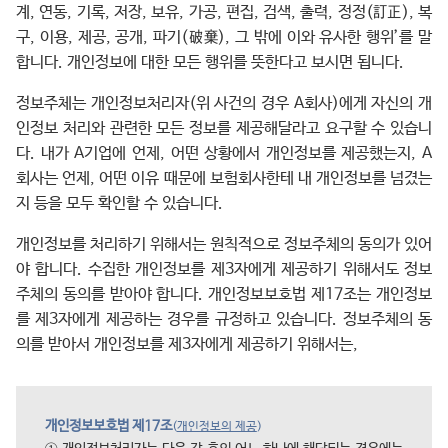
계, 연동, 기록, 저장, 보유, 가공, 편집, 검색, 출력, 정정(訂正), 복
구, 이용, 제공, 공개, 파기(破棄), 그 밖에 이와 유사한 행위’를 말
합니다. 개인정보에 대한 모든 행위를 뜻한다고 보시면 됩니다.
정보주체는 개인정보처리자(위 사건의 경우 A회사)에게 자신의 개
인정보 처리와 관련한 모든 정보를 제공해달라고 요구할 수 있습니
다. 내가 A기업에 언제, 어떤 상황에서 개인정보를 제공했는지, A
회사는 언제, 어떤 이유 때문에 보험회사한테 내 개인정보를 넘겼는
지 등을 모두 확인할 수 있습니다.
개인정보를 처리하기 위해서는 원칙적으로 정보주체의 동의가 있어
야 합니다. 수집한 개인정보를 제3자에게 제공하기 위해서도 정보
주체의 동의를 받아야 합니다. 개인정보보호법 제17조는 개인정보
를 제3자에게 제공하는 경우를 규정하고 있습니다. 정보주체의 동
의를 받아서 개인정보를 제3자에게 제공하기 위해서는,
개인정보보호법 제17조
(
개인정보의 제공
)