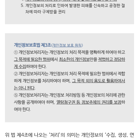
개인정보의 처리로 인하여 발생한 피해를 신속하고 공정한 절
차에 따라 구제받을 권리
개인정보보호법 제3조
(
개인정보 보호 원칙
)
① 개인정보처리자는 개인정보의 처리 목적을 명확하게 하여야 하고
그 목적에 필요한 범위
에서
최소한의 개인정보
만을
적법하고 정당하
게 수집
하여야 한다.
② 개인정보처리자는 개인정보의 처리 목적에 필요한 범위에서 적합
하게 개인정보를 처리하여야 하며,
그 목적 외의 용도로 활용하여서
는 아니 된다
.
⑤ 개인정보처리자는 개인정보 처리방침 등 개인정보의 처리에 관한
사항을 공개하여야 하며,
열람청구권 등 정보주체의 권리를 보장
하
여야 한다.
위 법 제4조에 나오는 ‘처리’의 의미는 개인정보의 ‘수집, 생성, 연