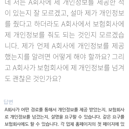
데 저는 A회사에 제 개인정보를 제공한 적
이 있는지 잘 모르겠고, 설마 제가 개인정보
를 줬다고 하더라도 A회사에서 보험회사에
제 개인정보를 줘도 되는 것인지 모르겠습
니다. 제가 언제 A회사에 개인정보를 제공
했는지를 알려면 어떻게 해야 할까요? 그리
고 A회사가 보험회사에 제 개인정보를 넘겨
도 괜찮은 것인가요?
답변
A회사가 어떤 경로를 통해서 개인정보를 제공 받았는지, 보험회사
로 개인정보를 넘겼는지, 설명을 요구할 수 있습니다. 같은 요구를
보험회사에도 할 수 있습니다. 각 업체 홈페이지의 첫 페이지에 있