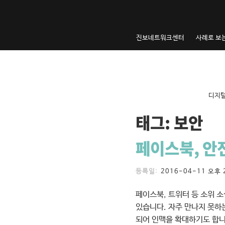
내
용
으
진보네트워크센터
사례로 보
로
건
너
뛰
기
내
디지털
용
으
태그:
보안
로
건
페이스북, 안
너
뛰
등록일
:
2016-04-11
오후 
기
페이스북, 트위터 등 소위 
있습니다. 자주 만나지 못하
되어 인맥을 확대하기도 합니다