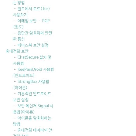
는 방법
윈도에서 토르(Tor)
사용하기
이메일 보안 – PGP
(윈도)
종단간 암호화와 안전
한 통신
페이스북 보안 설정
휴대전화 보안
ChatSecure 설치 및
사용법
KeePassDroid 사용법
(안드로이드)
StrongBox 사용법
(아이폰)
기본적인 안드로이드
보안 설정
보안 메신저 Signal 사
용법(아이폰)
아이폰을 암호화하는
방법
휴대전화 데이터의 안