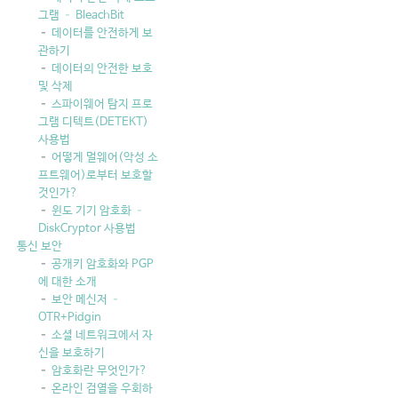
그램 – BleachBit
데이터를 안전하게 보
관하기
데이터의 안전한 보호
및 삭제
스파이웨어 탐지 프로
그램 디텍트(DETEKT)
사용법
어떻게 멀웨어(악성 소
프트웨어)로부터 보호할
것인가?
윈도 기기 암호화 –
DiskCryptor 사용법
통신 보안
공개키 암호화와 PGP
에 대한 소개
보안 메신저 –
OTR+Pidgin
소셜 네트워크에서 자
신을 보호하기
암호화란 무엇인가?
온라인 검열을 우회하