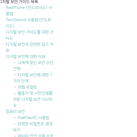
디지털 보안 가이드 목록
RedPhone (안드로이드) 사
용법
TextSecure 사용법(안드로
이드)
디지털 보안 가이드를 위한 가
이드
디지털 보안과 관련한 참고 자
료
디지털 보안에 대한 이해
나에게 맞는 보안 수단
선택
디지털 보안에 대한 7
가지 단계
위협 모델링
활동가 및 시민단체를
위한 디지털 보안 시나리
오
컴퓨터 보안
KeePassXC 사용법
강력한 비밀번호 생성
하기
데이터 안전 삭제 프로