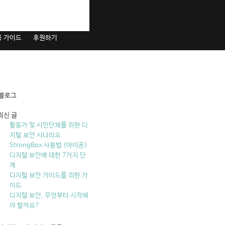
응 가이드
후원하기
블로그
최신 글
활동가 및 시민단체를 위한 디
지털 보안 시나리오
StrongBox 사용법 (아이폰)
디지털 보안에 대한 7가지 단
계
디지털 보안 가이드를 위한 가
이드
디지털 보안, 무엇부터 시작해
야 할까요?