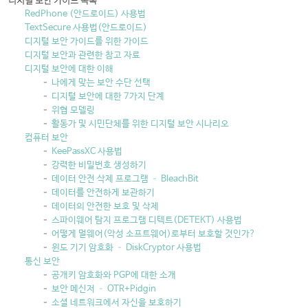
디지털 보안 가이드 목록
RedPhone (안드로이드) 사용법
TextSecure 사용법(안드로이드)
디지털 보안 가이드를 위한 가이드
디지털 보안과 관련한 참고 자료
디지털 보안에 대한 이해
나에게 맞는 보안 수단 선택
디지털 보안에 대한 7가지 단계
위협 모델링
활동가 및 시민단체를 위한 디지털 보안 시나리오
컴퓨터 보안
KeePassXC 사용법
강력한 비밀번호 생성하기
데이터 안전 삭제 프로그램 – BleachBit
데이터를 안전하게 보관하기
데이터의 안전한 보호 및 삭제
스파이웨어 탐지 프로그램 디텍트(DETEKT) 사용법
어떻게 멀웨어(악성 소프트웨어)로부터 보호할 것인가?
윈도 기기 암호화 – DiskCryptor 사용법
통신 보안
공개키 암호화와 PGP에 대한 소개
보안 메신저 – OTR+Pidgin
소셜 네트워크에서 자신을 보호하기