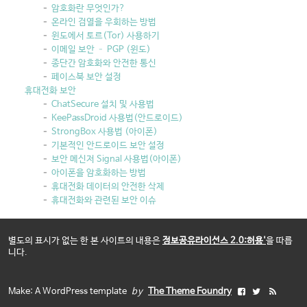
암호화란 무엇인가?
온라인 검열을 우회하는 방법
윈도에서 토르(Tor) 사용하기
이메일 보안 – PGP (윈도)
종단간 암호화와 안전한 통신
페이스북 보안 설정
휴대전화 보안
ChatSecure 설치 및 사용법
KeePassDroid 사용법(안드로이드)
StrongBox 사용법 (아이폰)
기본적인 안드로이드 보안 설정
보안 메신저 Signal 사용법(아이폰)
아이폰을 암호화하는 방법
휴대전화 데이터의 안전한 삭제
휴대전화와 관련된 보안 이슈
별도의 표시가 없는 한 본 사이트의 내용은
정보공유라이선스 2.0:허용'
을 따릅
니다.
Make: A WordPress template
by
The Theme Foundry
F
T
R