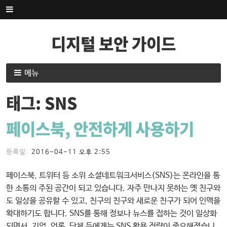
내
용
으
디지털 보안 가이드
로
건
너
내
메뉴
뛰
용
기
으
태그:
SNS
로
건
페이스북, 안전하게 사용하기
너
뛰
등록일
:
2016-04-11
오후 2:55
기
페이스북, 트위터 등 소위 소셜네트워크서비스(SNS)는 온라인을 통
한 소통의 주된 공간이 되고 있습니다. 자주 만나지 못하는 옛 친구와
도 일상을 공유할 수 있고, 친구의 친구와 새로운 친구가 되어 인맥을
확대하기도 합니다. SNS를 통해 정보나 뉴스를 접하는 것이 일상화
되면서, 기업, 언론, 단체 등에게는 SNS 활용 전략이 중요해졌습니