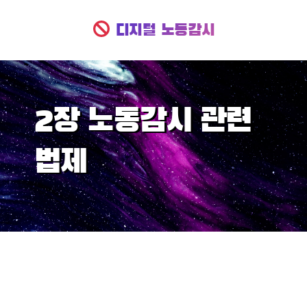
Skip
to
디지털 노동감시
content
2장 노동감시 관련
법제