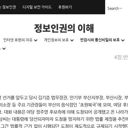
는 정보인권
디지털 보안 가이드
후원하기
정보인권의 이해
인터넷 표현의 자유
개인정보의 보호
반감시와 통신비밀의 보호
스
4장.
대통령 선거를 앞두고 당시 김기춘 법무장관, 안기부 부산지부장, 부산시장,
의소장 등 주요 기관장들이 부산의 음식점인 ‘초원복국’에 모여, 여당 
. 대화 내용은 야당 정주영 후보측에 의해 도청되어 공개됐고 온 나라가
삼씨는 대통령에 당선되자마자 도청을 방지하기 위한 법률 제정을 추진하였
그간 법률적 근거 없이 시행되던 도청이 제도적으로 규제되기 시작했