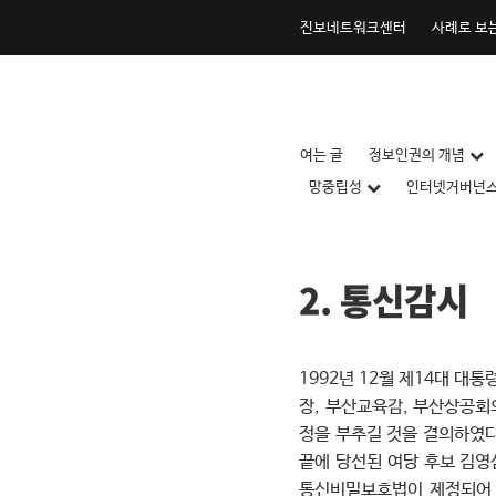
내
진보네트워크센터
사례로 보
용
으
로
건
너
내
여는 글
정보인권의 개념
뛰
용
망중립성
인터넷거버넌
기
으
로
건
너
2. 통신감시
뛰
기
1992년 12월 제14대 
장, 부산교육감, 부산상공회
정을 부추길 것을 결의하였다
끝에 당선된 여당 후보 김영
통신비밀보호법이 제정되어 