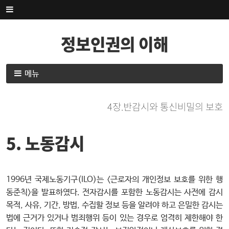
내
용
으
정보인권의 이해
로
건
너
내
메뉴
뛰
용
기
으
4장.반감시와 통신비밀의 보호
로
건
너
5. 노동감시
뛰
기
1996년 국제노동기구(ILO)는 <근로자의 개인정보 보호를 위한 행
동준칙>을 발표하였다. 전자감시를 포함한 노동감시는 사전에 감시
목적, 사유, 기간, 방법, 수집할 정보 등을 알려야 하고 은밀한 감시는
법에 근거가 있거나 범죄행위 등이 있는 경우로 엄격히 제한해야 한