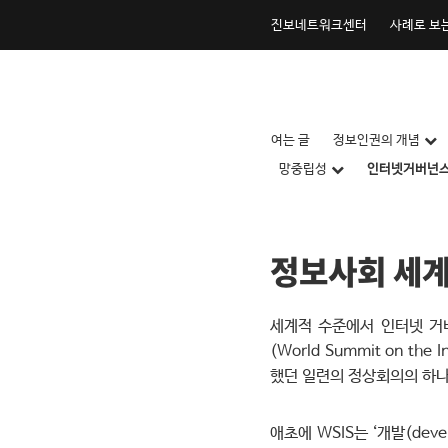
내
진보네트워크센터
사례로 보
용
으
로
건
너
내
여는 글
정보인권의 개념
뛰
용
망중립성
인터넷거버넌
기
으
로
건
너
정보사회 세계
뛰
기
세계적 수준에서 인터넷 거버
(World Summit on th
했던 일련의 정상회의의 하나
애초에 WSIS는 ‘개발(dev