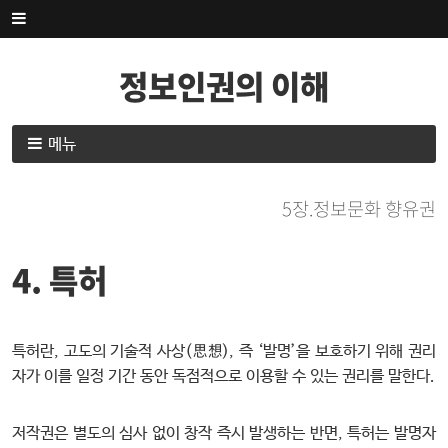
내
용
으
정보인권의 이해
로
건
너
내
메뉴
뛰
용
기
으
5장.정보문화 향유권
로
건
너
4. 특허
뛰
기
특허란, 고도의 기술적 사상(思想), 즉 ‘발명’을 보호하기 위해 권리
자가 이를 일정 기간 동안 독점적으로 이용할 수 있는 권리를 말한다.
저작권은 별도의 심사 없이 창작 즉시 발생하는 반면, 특허는 발명자